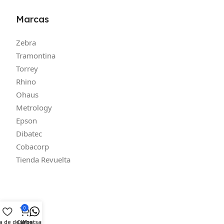
Marcas
Zebra
Tramontina
Torrey
Rhino
Ohaus
Metrology
Epson
Dibatec
Cobacorp
Tienda Revuelta
0
ta de deseos
Carro
Whatsapp