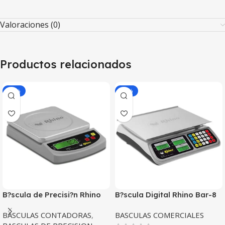
Valoraciones (0)
Productos relacionados
-30%
-30%
B?scula de Precisi?n Rhino
B?scula Digital Rhino Bar-8
BAPRE-3 3Kg/ 0.2 g
Capacidad 40kg Precisi?n
BASCULAS CONTADORAS
,
BASCULAS COMERCIALES
2g