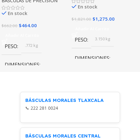
BASCULAS DE PRECISION
En stock
En stock
$
1,275.00
$
1,821.00
$
464.00
$
662.00
Añadir Al Carrito
Añadir Al Carrito
3.150 kg
PESO
.772 kg
PESO
DIMENSIONES
DIMENSIONES
36 × 29 × 11.5 cm
26.5 × 7 × 20 cm
Rhino
MARCA
Rhino
MARCA
BÁSCULAS MORALES TLAXCALA
222 281 0024
BÁSCULAS MORALES CENTRAL