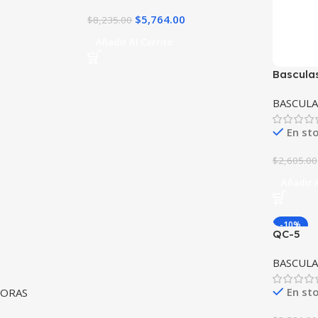
$
5,764.00
$
8,235.00
Añadir Al Carrito
Bascula
30 capa
BASCUL
En st
$
2,605.00
Añadir A
-10%
QC-5
BASCUL
En st
DORAS