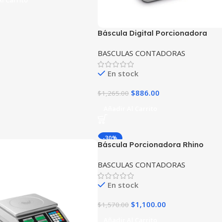
l Carrito
Báscula Digital Porcionadora
Rhino Bapo-15 capacidad 15kg
BASCULAS CONTADORAS
En stock
$
886.00
$
1,265.00
Añadir Al Carrito
-30%
Báscula Porcionadora Rhino
BAPO-10X Capacidad 10 Kg
BASCULAS CONTADORAS
En stock
$
1,100.00
$
1,570.00
Añadir Al Carrito