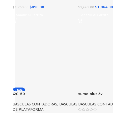
$
890.00
$
1,864.00
$
1,260.00
$
2,663.00
Añadir Al Carrito
Añadir Al Carrito
-10%
QC-50
suma plus 3v
BASCULAS CONTADORAS
,
BASCULAS
BASCULAS CONTA
DE PLATAFORMA