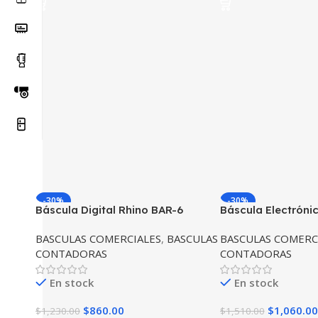
-30%
-30%
Báscula Digital Rhino BAR-6
Báscula Electróni
Capacidad 20 kg Precisi?n 2g
Capacidad 20 kg 
BASCULAS COMERCIALES
,
BASCULAS
BASCULAS COMERC
PC
CONTADORAS
CONTADORAS
En stock
En stock
$
860.00
$
1,060.00
$
1,230.00
$
1,510.00