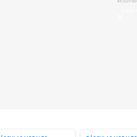
$
5,521.00
Añadir A