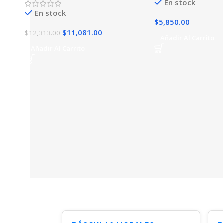
En stock
En stock
$
5,850.00
$
11,081.00
$
12,313.00
Añadir Al Carrito
Añadir Al Carrito