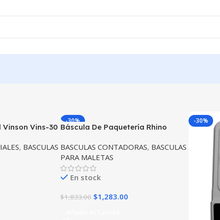
-30%
-30%
 Vinson Vins-30
Báscula De Paquetería Rhino
BAPAQUE-100 Capacidad 100 Kg
IALES
,
BASCULAS
BASCULAS CONTADORAS
,
BASCULAS
PARA MALETAS
En stock
$
1,283.00
$
1,833.00
Añadir Al Carrito