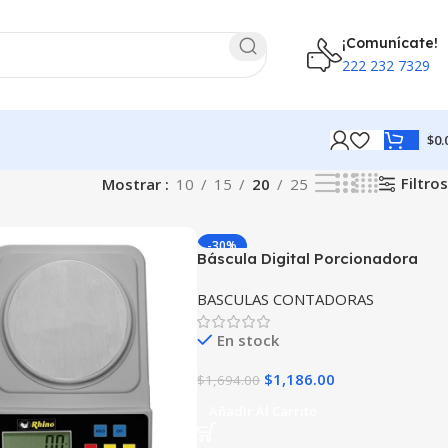
¡Comunícate!
222 232 7329
$
0.
Filtros
Mostrar
10
15
20
25
-30%
Báscula Digital Porcionadora
Rhino Bapo-10 capacidad 10kg
BASCULAS CONTADORAS
En stock
$
1,186.00
$
1,694.00
Añadir Al Carrito