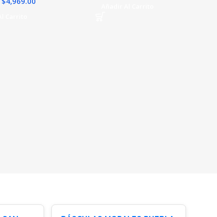
$
4,969.00
Añadir Al Carrito
l Carrito