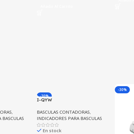
Añadir A
Añadir Al Carrito
-30%
-30%
I-QYW
DORAS
,
BASCULAS CONTADORAS
,
A BASCULAS
INDICADORES PARA BASCULAS
En stock