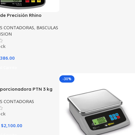
de Precisión Rhino
 1Kg/0.1g
AS CONTADORAS
,
BASCULAS
ISION
ock
386.00
l Carrito
-30%
 porcionadora PTN 3 kg
AS CONTADORAS
ock
$
2,100.00