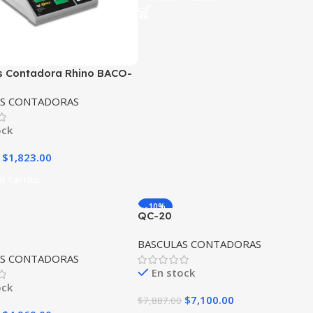
s Contadora Rhino BACO-
cidad 30 Kg
AS CONTADORAS
ock
$
1,823.00
l Carrito
-10%
QC-20
BASCULAS CONTADORAS
AS CONTADORAS
En stock
ock
$
7,100.00
$
7,887.00