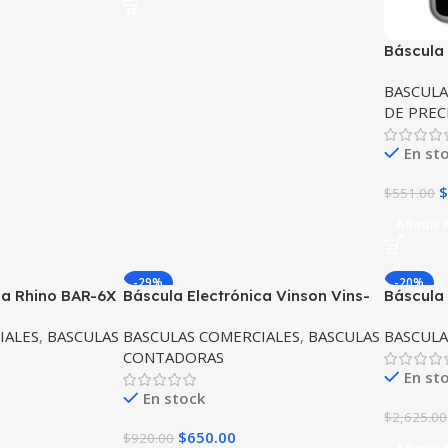
Báscula 
BAPRE-1
BASCUL
DE PREC
En st
$
$
551.00
Añadir A
-29%
-20%
ca Rhino BAR-6X
Báscula Electrónica Vinson Vins-
Báscula
con Conexión a
40 Capacidad 40 kg
NOVAL
IALES
,
BASCULAS
BASCULAS COMERCIALES
,
BASCULAS
BASCUL
CONTADORAS
En st
En stock
$
2,625.00
$
650.00
$
920.00