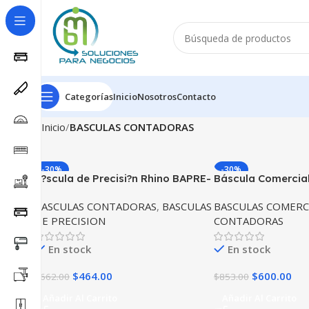
Categorías
Inicio
Nosotros
Contacto
Inicio
BASCULAS CONTADORAS
-30%
-30%
B?scula de Precisi?n Rhino BAPRE-
Báscula Comercial
3 3Kg/ 0.2 g
capacidad 30kg
BASCULAS CONTADORAS
,
BASCULAS
BASCULAS COMERC
DE PRECISION
CONTADORAS
En stock
En stock
$
464.00
$
600.00
$
662.00
$
853.00
Añadir Al Carrito
Añadir Al Carrito