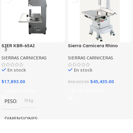
SIER KBR-65AI
Sierra Carnicera Rhino
SICA-295R Motor 2 hp
SIERRAS CARNICERAS
SIERRAS CARNICERAS
En stock
En stock
$
17,893.00
$
45,435.00
$
60,622.00
Añadir Al Carrito
Añadir Al Carrito
70 kg
PESO
DIMENSIONES