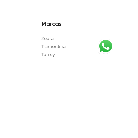
Marcas
Zebra
Tramontina
Torrey
Rhino
Ohaus
Metrology
Epson
Dibatec
Cobacorp
Tienda Revuelta