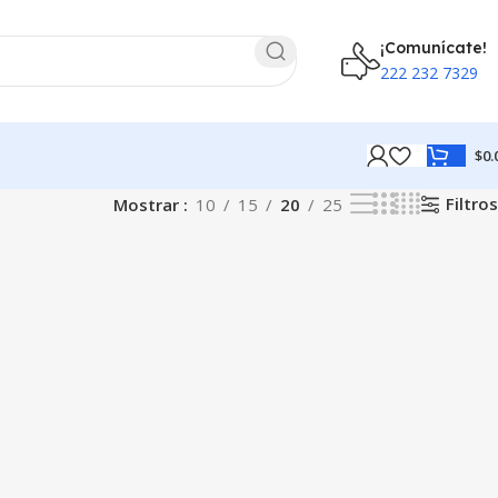
¡Comunícate!
222 232 7329
$
0.
Filtros
Mostrar
10
15
20
25