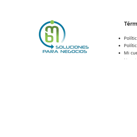
Térm
Políti
Políti
Mi cu
Nosot
Siguenos
Conta