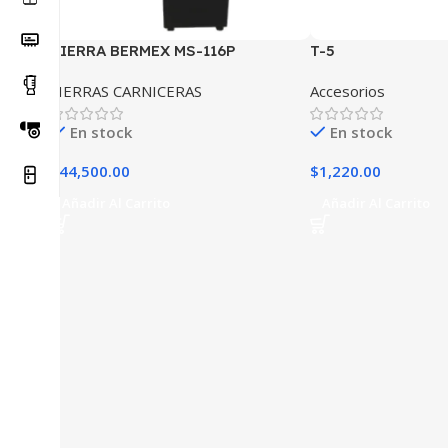
SIERRA BERMEX MS-116P
T-5
SIERRAS CARNICERAS
Accesorios
En stock
En stock
$
44,500.00
$
1,220.00
Añadir Al Carrito
Añadir Al Carrito