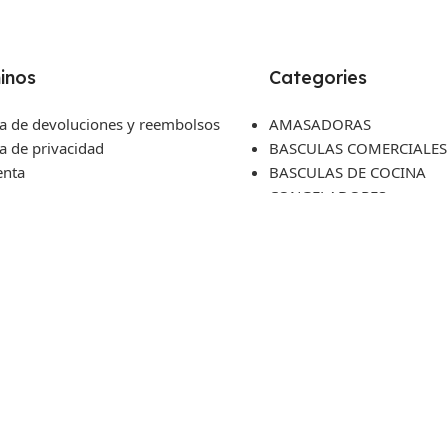
inos
Categories
ca de devoluciones y reembolsos
AMASADORAS
ca de privacidad
BASCULAS COMERCIALES
enta
BASCULAS DE COCINA
ros
CONGELADORES
cto
CUCHILLERIA
ENFRIADORES
HORNOS DE GAVETA
LICUADORAS
REBANADORAS
SIERRAS CARNICERAS