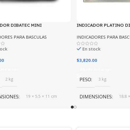
DOR DIBATEC MINI
INDICADOR PLATINO D
DORES PARA BASCULAS
INDICADORES PARA BASC
tock
En stock
00
$
3,820.00
Al Carrito
Añadir Al Carrito
2 kg
PESO
3 kg
NSIONES
19 × 5.5 × 11 cm
DIMENSIONES
18.8 