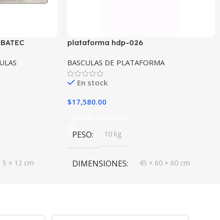
IBATEC
plataforma hdp-026
ULAS
BASCULAS DE PLATAFORMA
En stock
$
17,580.00
Añadir Al Carrito
PESO
10 kg
× 5 × 12 cm
DIMENSIONES
45 × 60 × 60 cm