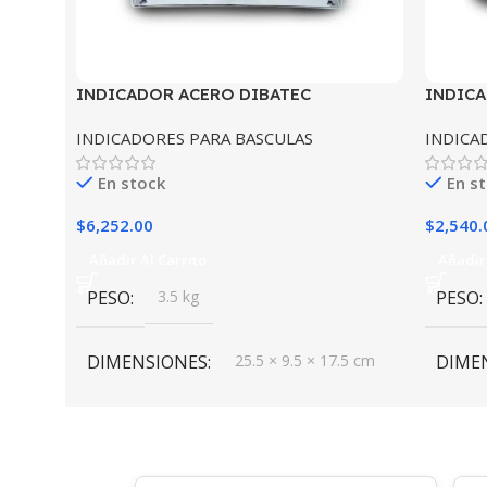
INDICADOR ACERO DIBATEC
INDICA
INDICADORES PARA BASCULAS
INDICA
En stock
En s
$
6,252.00
$
2,540.
Añadir Al Carrito
Añadir 
PESO
3.5 kg
PESO
DIMENSIONES
25.5 × 9.5 × 17.5 cm
DIME