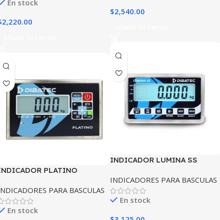
En stock
$
2,540.00
$
2,220.00
Añadir Al Carrito
Añadir Al Carrito
INDICADOR LUMINA SS
INDICADOR PLATINO
DIBATEC
INDICADORES PARA BASCULAS
DIBATEC
INDICADORES PARA BASCULAS
En stock
En stock
$
3,125.00