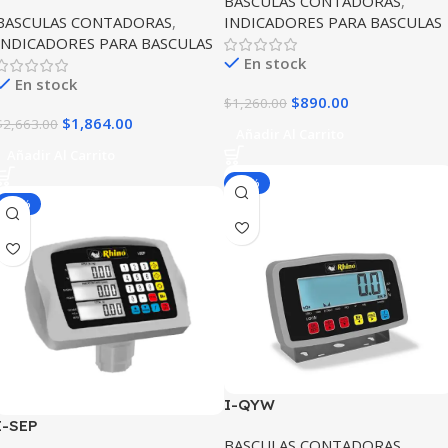
BASCULAS CONTADORAS
,
BASCULAS CONTADORAS
,
INDICADORES PARA BASCULAS
INDICADORES PARA BASCULAS
En stock
En stock
$
890.00
$
1,260.00
$
1,864.00
$
2,663.00
Añadir Al Carrito
Añadir Al Carrito
-30%
-30%
I-QYW
I-SEP
BASCULAS CONTADORAS
,