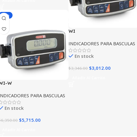
Añadir Al Carrito
-10%
WI
INDICADORES PARA BASCULAS
En stock
$
3,012.00
$
3,346.00
Añadir Al Carrito
WI-W
INDICADORES PARA BASCULAS
En stock
$
5,715.00
$
6,350.00
Añadir Al Carrito