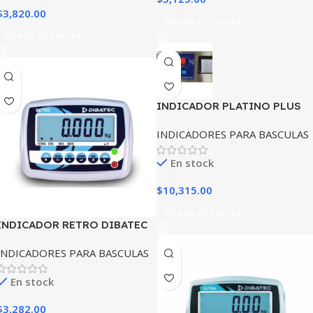
$
3,820.00
Añadir Al Carrito
Añadir Al Carrito
INDICADOR PLATINO PLUS
DIBATEC
INDICADORES PARA BASCULAS
En stock
$
10,315.00
Añadir Al Carrito
INDICADOR RETRO DIBATEC
INDICADORES PARA BASCULAS
En stock
$
3,282.00