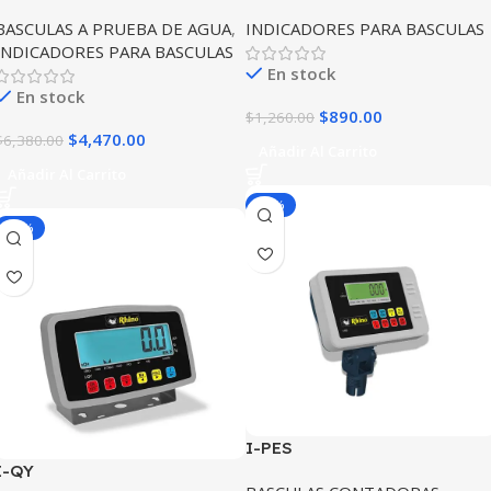
BASCULAS A PRUEBA DE AGUA
,
INDICADORES PARA BASCULAS
INDICADORES PARA BASCULAS
En stock
En stock
$
890.00
$
1,260.00
$
4,470.00
$
6,380.00
Añadir Al Carrito
Añadir Al Carrito
-29%
-30%
I-PES
I-QY