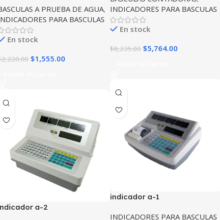
BASCULAS A PRUEBA DE AGUA
,
INDICADORES PARA BASCULAS
INDICADORES PARA BASCULAS
En stock
En stock
$
5,764.00
$
8,235.00
$
1,555.00
$
2,220.00
Añadir Al Carrito
Añadir Al Carrito
indicador a-1
indicador a-2
INDICADORES PARA BASCULAS