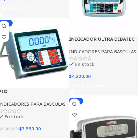
Añadir Al Carrito
-10%
INDICADOR ULTRA DIBATEC
INDICADORES PARA BASCULAS
En stock
$
4,220.00
Añadir Al Carrito
PIQ
-10%
INDICADORES PARA BASCULAS
En stock
$
7,530.00
$
8,366.00