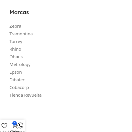
Marcas
Zebra
Tramontina
Torrey
Rhino
Ohaus
Metrology
Epson
Dibatec
Cobacorp
Tienda Revuelta
0
ta de deseos
Carro
Whatsapp