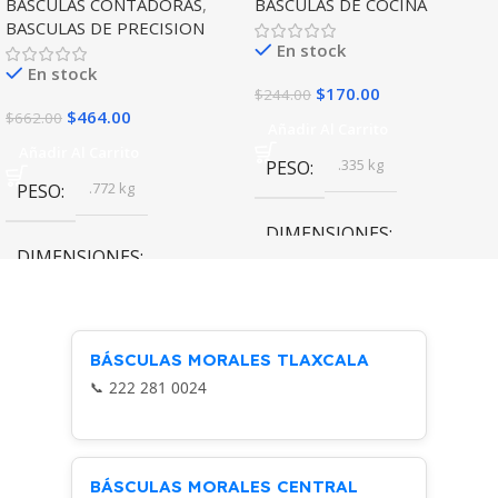
BASCULAS CONTADORAS
,
BASCULAS DE COCINA
BASCULAS DE PRECISION
En stock
En stock
$
170.00
$
244.00
$
464.00
$
662.00
Añadir Al Carrito
Añadir Al Carrito
.335 kg
PESO
.772 kg
PESO
DIMENSIONES
DIMENSIONES
22 × 4 × 49 cm
26.5 × 7 × 20 cm
Rhino
MARCA
BÁSCULAS MORALES TLAXCALA
Rhino
MARCA
222 281 0024
BÁSCULAS MORALES CENTRAL