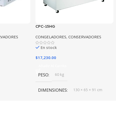
CPC-15HG
RVADORES
CONGELADORES
,
CONSERVADORES
En stock
$
17,230.00
Añadir Al Carrito
PESO
60 kg
DIMENSIONES
130 × 65 × 91 cm