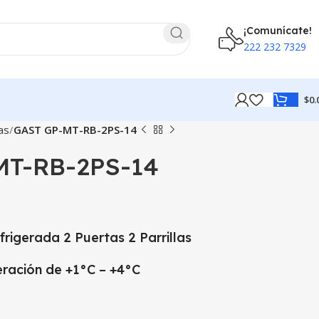
¡Comunícate!
222 232 7329
$
0.
as
GAST GP-MT-RB-2PS-14
MT-RB-2PS-14
rigerada 2 Puertas 2 Parrillas
ración de +1°C – +4°C