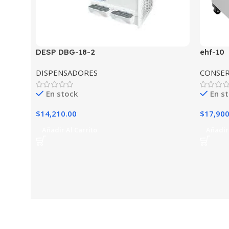
DESP DBG-18-2
ehf-10
DISPENSADORES
CONSE
En stock
En s
$
14,210.00
$
17,900
Añadir Al Carrito
Añadir 