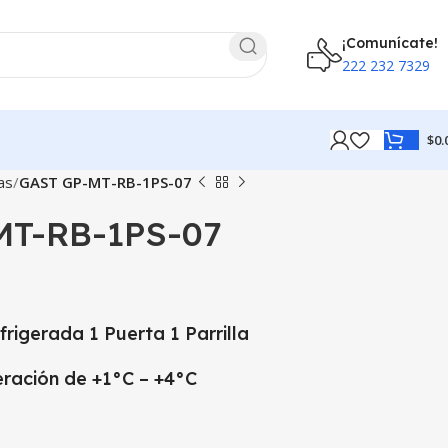
¡Comunícate!
222 232 7329
$
0.
as
GAST GP-MT-RB-1PS-07
MT-RB-1PS-07
rigerada 1 Puerta 1 Parrilla
ración de +1°C – +4°C