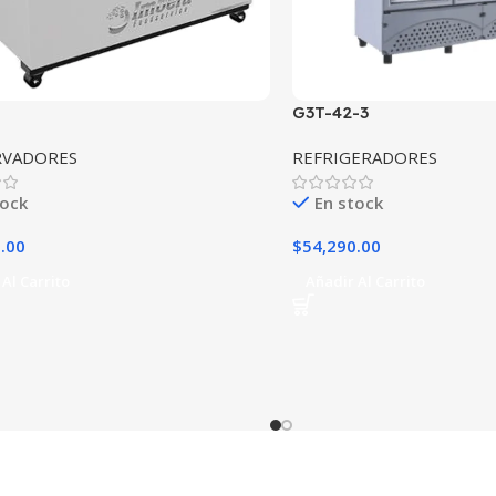
G3T-42-3
RVADORES
REFRIGERADORES
tock
En stock
.00
$
54,290.00
Al Carrito
Añadir Al Carrito