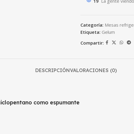
19
La gente viendo
Categoría:
Mesas refrig
Etiqueta:
Gelum
Compartir:
DESCRIPCIÓN
VALORACIONES (0)
n ciclopentano como espumante