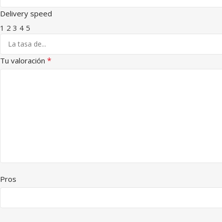
Delivery speed
1
2
3
4
5
*
Tu valoración
Pros