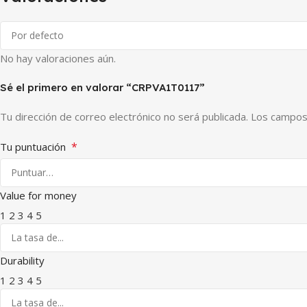
No hay valoraciones aún.
Sé el primero en valorar “CRPVA1T0117”
Tu dirección de correo electrónico no será publicada.
Los campos
*
Tu puntuación
Value for money
1
2
3
4
5
Durability
1
2
3
4
5