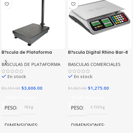
B?scula de Plataforma
B?scula Digital Rhino Bar-8
Rhino Bapca-500
Capacidad 40kg Precisi?n
BASCULAS DE PLATAFORMA
BASCULAS COMERCIALES
Capacidad 500 kg
2g
En stock
En stock
$
3,606.00
$
1,275.00
$
5,151.00
$
1,821.00
Añadir Al Carrito
Añadir Al Carrito
18 kg
3.150 kg
PESO
PESO
DIMENSIONES
DIMENSIONES