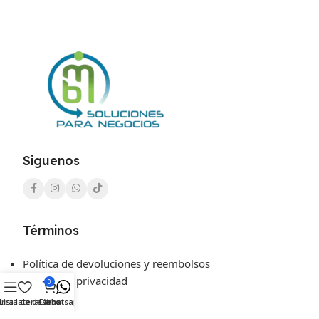
Siguenos
Términos
Política de devoluciones y reembolsos
Política de privacidad
0
Mi cuenta
rra lateral
Lista de deseos
Carro
Whatsapp
Nosotros