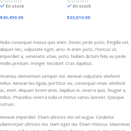
En stock
En stock
$
43,450.00
$
33,610.00
Añadir Al Carrito
Añadir Al Carrito
Nulla consequat massa quis enim. Donec pede justo, fringilla vel,
aliquet nec, vulputate eget, arcu. In enim justo, rhoncus ut,
imperdiet a, venenatis vitae, justo. Nullam dictum felis eu pede
mollis pretium. Integer tincidunt. Cras dapibus.
Vivamus elementum semper nisi. Aenean vulputate eleifend
tellus. Aenean leo ligula, porttitor eu, consequat vitae, eleifend
ac, enim. Aliquam lorem ante, dapibus in, viverra quis, feugiat a,
tellus. Phasellus viverra nulla ut metus varius laoreet. Quisque
rutrum.
Aenean imperdiet. Etiam ultricies nisi vel augue. Curabitur
ullamcorper ultricies nisi. Nam eget dui. Etiam rhoncus. Maecenas
tempus, tellus eget condimentum rhoncus, sem quam semper