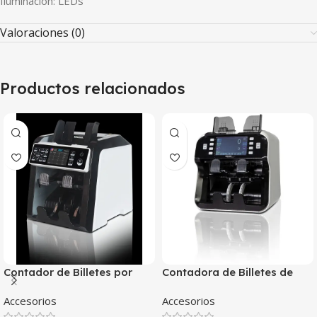
Iluminación: LEDs
Valoraciones (0)
Productos relacionados
Contador de Billetes por
Contadora de Billetes de
Valor Multidivisas MAGNER
Pocket y Medio por valor y
Accesorios
Accesorios
154
Multidivisas MAGNER 155V