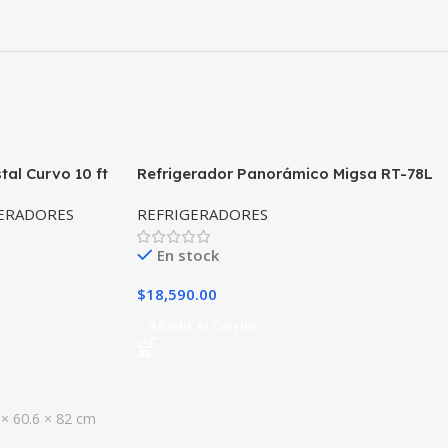
tal Curvo 10 ft
Refrigerador Panorámico Migsa RT-78L
2R Cristal Curvo Negro 86 litros 42.5 cm
ERADORES
REFRIGERADORES
En stock
$
18,590.00
Añadir Al Carrito
 × 60.6 × 82 cm