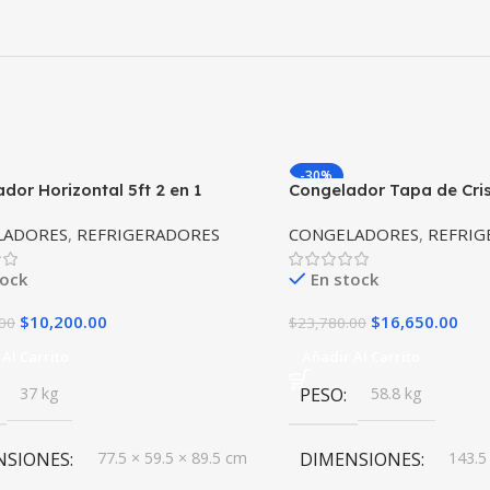
-30%
dor Horizontal 5ft 2 en 1
Congelador Tapa de Cris
Y CHTC-55D
RHINO CONGECRI-10C
LADORES
,
REFRIGERADORES
CONGELADORES
,
REFRIG
tock
En stock
$
10,200.00
$
16,650.00
00
$
23,780.00
Al Carrito
Añadir Al Carrito
37 kg
PESO
58.8 kg
NSIONES
77.5 × 59.5 × 89.5 cm
DIMENSIONES
143.5