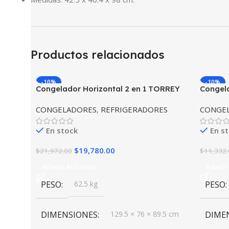
Productos relacionados
-10%
-10%
Congelador Horizontal 2 en 1 TORREY
Congela
CHTC-145D
TORRE
CONGELADORES
,
REFRIGERADORES
CONGE
En stock
En s
$
19,780.00
$
21,972.00
$
11,332.
Añadir Al Carrito
Añadir 
PESO
62.5 kg
PESO
DIMENSIONES
129.5 × 76 × 89.5 cm
DIME