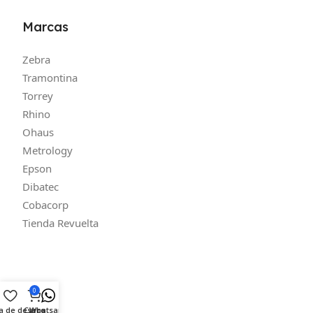
Marcas
Zebra
Tramontina
Torrey
Rhino
Ohaus
Metrology
Epson
Dibatec
Cobacorp
Tienda Revuelta
0
ta de deseos
Carro
Whatsapp