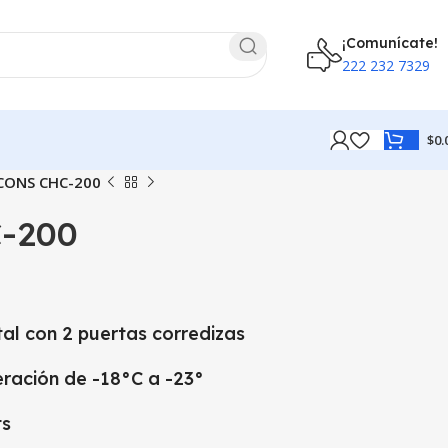
¡Comunícate!
222 232 7329
$
0.
CONS CHC-200
-200
al con 2 puertas corredizas
ración de -18°C a -23°
ts