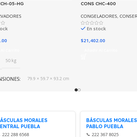
CCH-05-HG
CONS CHC-400
RVADORES
CONGELADORES
,
CONSE
tock
En stock
.00
$
21,402.00
Al Carrito
Añadir Al Carrito
50 kg
NSIONES
79.9 × 59.7 × 93.2 cm
ÁSCULAS MORALES
BÁSCULAS MORALES
ENTRAL PUEBLA
PABLO PUEBLA
222 288 6568
222 367 8025