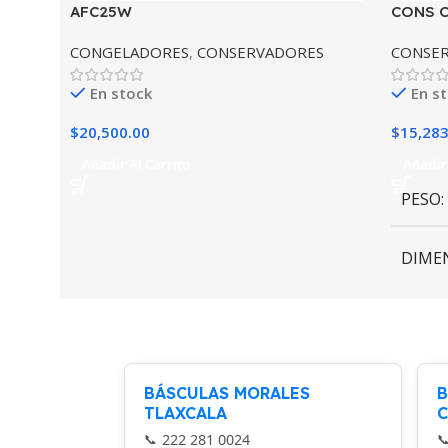
AFC25W
CONS 
CONGELADORES
,
CONSERVADORES
CONSE
En stock
En s
$
20,500.00
$
15,283
Añadir Al Carrito
Añadir 
PESO
DIME
BÁSCULAS MORALES
B
TLAXCALA
C
222 281 0024