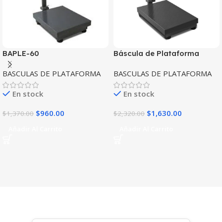
BAPLE-60
Báscula de Plataforma
Plegable Vinson Baple-400
BASCULAS DE PLATAFORMA
BASCULAS DE PLATAFORMA
Capacidad 400kg
En stock
En stock
$
960.00
$
1,630.00
$
1,370.00
$
2,320.00
Añadir Al Carrito
Añadir Al Carrito