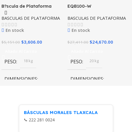
B?scula de Plataforma
EQB100-W
Rhino Bapca-500
BASCULAS DE PLATAFORMA
BASCULAS DE PLATAFORMA
Capacidad 500 kg
En stock
En stock
$
3,606.00
$
24,670.00
$
5,151.00
$
27,411.00
Añadir Al Carrito
Añadir Al Carrito
18 kg
20 kg
PESO
PESO
DIMENSIONES
DIMENSIONES
55 × 76 × 50 cm
50 × 62 × 50 cm
Rhino
Torrey
MARCA
MARCA
BÁSCULAS MORALES TLAXCALA
222 281 0024