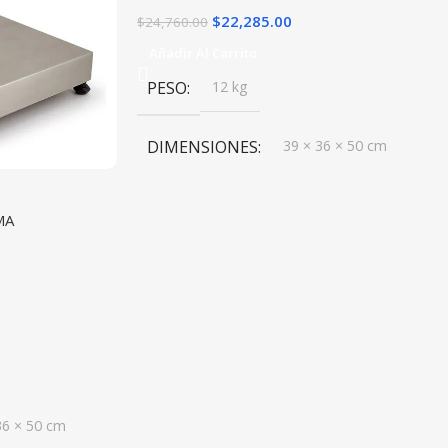
$
22,285.00
$
24,760.00
Añadir Al Carrito
PESO
12 kg
DIMENSIONES
39 × 36 × 50 cm
MA
36 × 50 cm