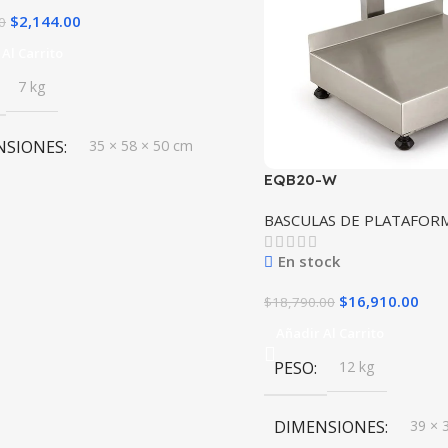
$
2,144.00
0
Al Carrito
7 kg
NSIONES
35 × 58 × 50 cm
EQB20-W
A
Rhino
BASCULAS DE PLATAFOR
En stock
$
16,910.00
$
18,790.00
Añadir Al Carrito
PESO
12 kg
DIMENSIONES
39 × 