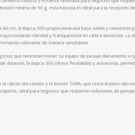
ramienta robusta y eficiente diseñada para negocios que requier
ivisión mínima de 50 g, esta báscula es ideal para la recepción 
x 60 cm, la Bapca-500 proporciona una base sólida y resistente p
oporcionando claridad y transparencia en cada transacción. La dobl
 información relevante de manera simultánea.
gocios que necesitan mover su equipo de pesaje diariamente o q
 de duración, la Bapca-500 ofrece flexibilidad y autonomía, permi
l cálculo del cambio y la función TARA, que resta el peso del re
ansporte, ideal para negocios que requieren soluciones de pesaje