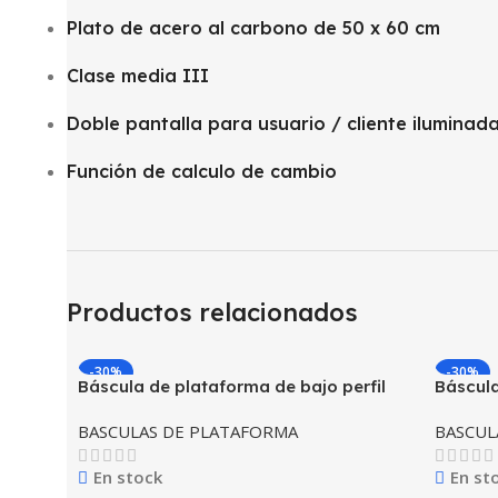
Plato de acero al carbono de 50 x 60 cm
Clase media III
Doble pantalla para usuario / cliente iluminad
Función de calculo de cambio
Productos relacionados
-30%
-30%
Báscula de plataforma de bajo perfil
Báscul
Rhino Plaba-9 Capacidad 1 tonelada
Capaci
BASCULAS DE PLATAFORMA
BASCUL
En stock
En st