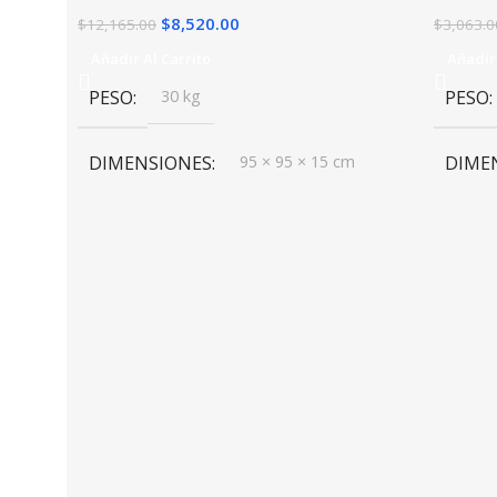
$
8,520.00
$
12,165.00
$
3,063.0
Añadir Al Carrito
Añadir 
PESO
30 kg
PESO
DIMENSIONES
95 × 95 × 15 cm
DIME
MARC