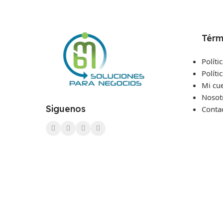
Térm
Políti
Políti
Mi cu
Nosot
Siguenos
Conta