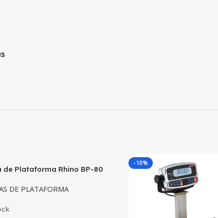
as
-10%
a de Plataforma Rhino BP-80
dad 80kg
AS DE PLATAFORMA
ock