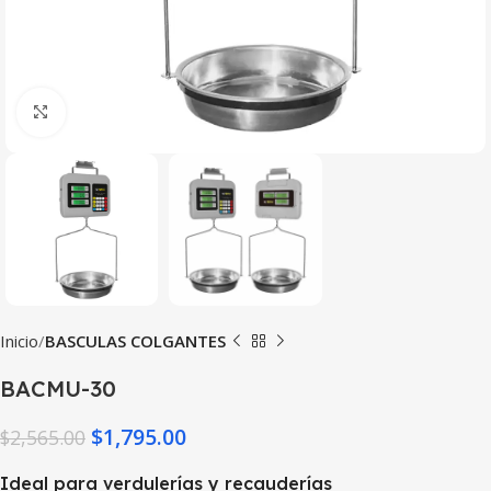
Haga Click para agrandar
Inicio
BASCULAS COLGANTES
BACMU-30
$
1,795.00
$
2,565.00
Ideal para verdulerías y recauderías