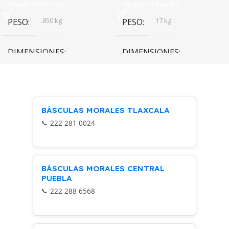
Añadir Al Carrito
Añadir Al Carrito
.850 kg
17 kg
PESO
PESO
DIMENSIONES
DIMENSIONES
21 × 6 × 17 cm
45 × 33 × 50 cm
Rhino
Rhino
MARCA
MARCA
BÁSCULAS MORALES TLAXCALA
222 281 0024
BÁSCULAS MORALES CENTRAL
PUEBLA
222 288 6568