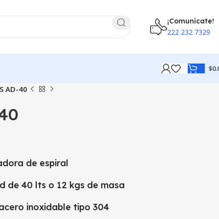
¡Comunícate!
222 232 7329
$
0.
S AD-40
40
dora de espiral
d de 40 lts o 12 kgs de masa
acero inoxidable tipo 304