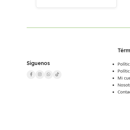
Térm
Siguenos
Políti
Políti
Mi cu
Nosot
Conta