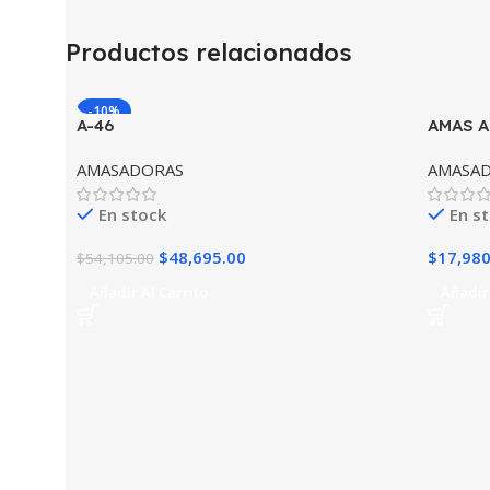
Productos relacionados
-10%
A-46
AMAS A
AMASADORAS
AMASA
En stock
En s
$
48,695.00
$
17,980
$
54,105.00
Añadir Al Carrito
Añadir 