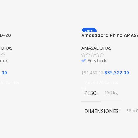
-30%
D-20
Amasadora Rhino AMAS
Capacidad 50 Lt
DORAS
AMASADORAS
tock
En stock
.00
$
35,322.00
$
50,460.00
Al Carrito
Añadir Al Carrito
PESO
150 kg
DIMENSIONES
58 × 
MARCA
Rhino