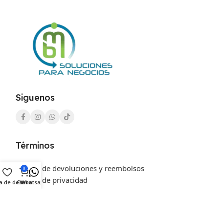
Siguenos
Términos
Política de devoluciones y reembolsos
0
Política de privacidad
ta de deseos
Carro
Whatsapp
Mi cuenta
Nosotros
Contacto