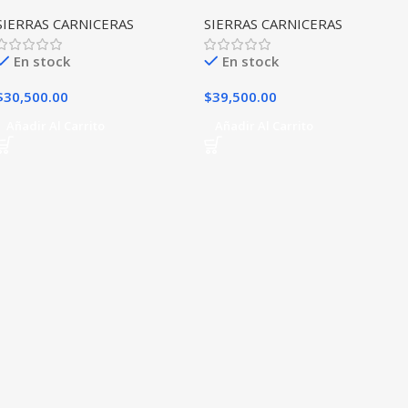
SIERRAS CARNICERAS
SIERRAS CARNICERAS
En stock
En stock
$
30,500.00
$
39,500.00
Añadir Al Carrito
Añadir Al Carrito