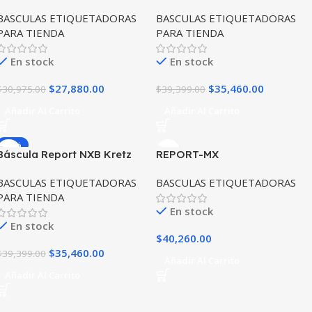
Capacidad 30kg VA Gris
Capacidad 30kg VA TCP
BASCULAS ETIQUETADORAS
BASCULAS ETIQUETADORAS
Negra
PARA TIENDA
PARA TIENDA
En stock
En stock
$
27,880.00
$
35,460.00
$
30,975.00
$
39,399.00
Añadir Al Carrito
Añadir Al Carrito
-10%
Báscula Report NXB Kretz
REPORT-MX
Capacidad 30kg VB Negra
BASCULAS ETIQUETADORAS
BASCULAS ETIQUETADORAS
PARA TIENDA
En stock
En stock
$
40,260.00
$
35,460.00
$
39,399.00
Añadir Al Carrito
Añadir Al Carrito