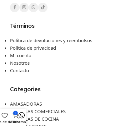
Términos
Política de devoluciones y reembolsos
Política de privacidad
Mi cuenta
Nosotros
Contacto
Categories
AMASADORAS
BASCULAS COMERCIALES
0
BASCULAS DE COCINA
ta de deseos
Carro
Whatsapp
CONGELADORES
CUCHILLERIA