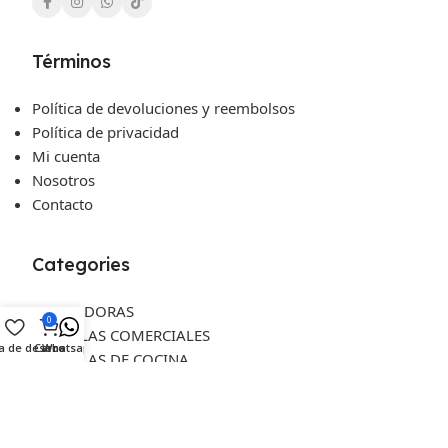
Términos
Política de devoluciones y reembolsos
Política de privacidad
Mi cuenta
Nosotros
Contacto
Categories
AMASADORAS
0
BASCULAS COMERCIALES
ta de deseos
Carro
Whatsapp
BASCULAS DE COCINA
CONGELADORES
CUCHILLERIA
ENFRIADORES