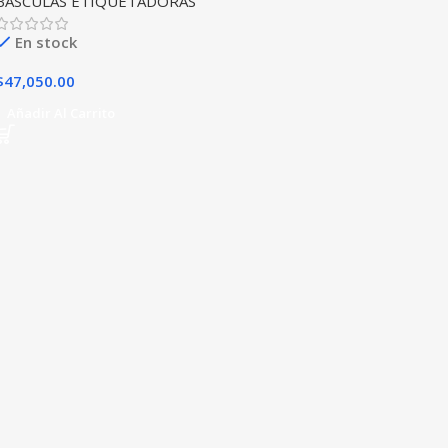
BASCULAS ETIQUETADORAS
En stock
$
47,050.00
Añadir Al Carrito