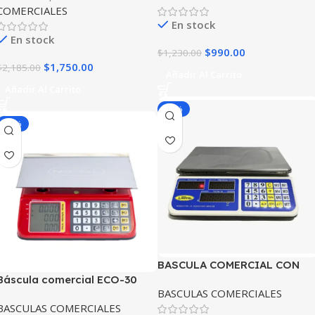
COMERCIALES
En stock
En stock
$
990.00
$
1,230.00
$
1,750.00
$
2,185.00
Añadir Al Carrito
Añadir Al Carrito
-20%
-20%
BASCULA COMERCIAL CON
Báscula comercial ECO-30
CHAROLA PLANA – NE-40
BASCULAS COMERCIALES
NOVAL
NOVAL
BASCULAS COMERCIALES