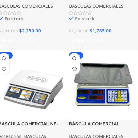
BASCULAS COMERCIALES
BASCULAS COMERCIALES
En stock
En stock
$
2,250.00
$
1,785.00
$
2,810.00
$
2,230.00
Añadir Al Carrito
Añadir Al Carrito
-20%
-20%
BASCULA COMERCIAL NE-
BÁSCULA COMERCIAL
INOX NOVAL
CHAROLA CURVA – NE-40
Accesorios
,
BASCULAS
BASCULAS COMERCIALES
NOVAL