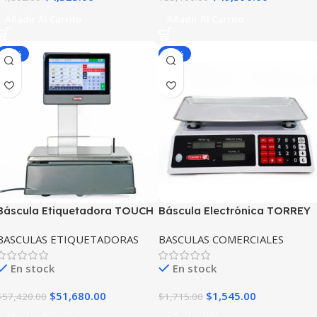
Añadir Al Carrito
Añadir Al Carrito
-10%
-10%
Báscula Etiquetadora TOUCH
Báscula Electrónica TORREY
TORREY DWLS30-D
SXE40-LC
BASCULAS ETIQUETADORAS
BASCULAS COMERCIALES
En stock
En stock
$
51,680.00
$
1,545.00
$
57,420.00
$
1,715.00