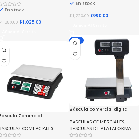
En stock
En stock
$
990.00
$
1,230.00
$
1,025.00
$
1,280.00
Añadir Al Carrito
Añadir Al Carrito
-20%
Báscula comercial digital
Báscula Comercial
Noval CR-40T 40kg
BASCULAS COMERCIALES
,
Multifunciones CR 40kg
BASCULAS COMERCIALES
BASCULAS DE PLATAFORMA
NOVAL