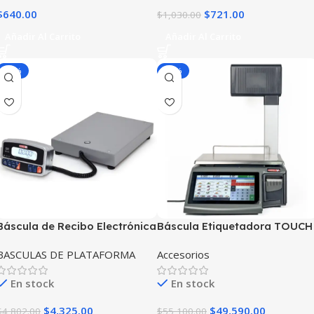
$
640.00
$
721.00
$
1,030.00
Añadir Al Carrito
Añadir Al Carrito
-10%
-10%
Báscula de Recibo Electrónica
Báscula Etiquetadora TOUCH
TORREY 0SR50
DWLS 30-T
BASCULAS DE PLATAFORMA
Accesorios
En stock
En stock
$
4,325.00
$
49,590.00
$
4,802.00
$
55,100.00