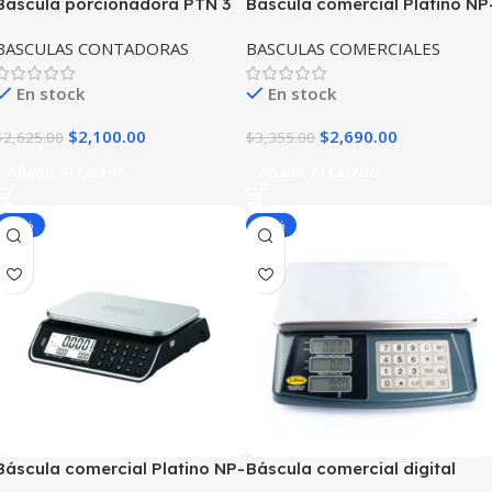
Báscula porcionadora PTN 3
Báscula comercial Platino NP
kg NOVAL
A02 NOVAL
BASCULAS CONTADORAS
BASCULAS COMERCIALES
En stock
En stock
$
2,100.00
$
2,690.00
$
2,625.00
$
3,355.00
Añadir Al Carrito
Añadir Al Carrito
-20%
-20%
Báscula comercial Platino NP-
Báscula comercial digital
A01 NOVAL
CONNECT 40TN