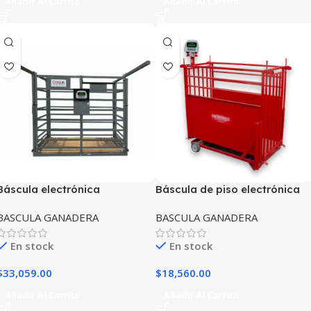
Añadir Al Carrito
Añadir Al Carrito
Báscula electrónica
Báscula de piso electrónica
ganadadera de piso Corila
porcina TECNOCOR
BASCULA GANADERA
BASCULA GANADERA
1,500kg/500g mod. CP-
150kg/500g mod. PP-150
1500GP
En stock
En stock
$
33,059.00
$
18,560.00
Añadir Al Carrito
Añadir Al Carrito