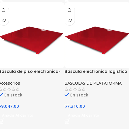
Báscula de piso electrónica-
Báscula electrónica logístico
logístico TECNOCOR
piso TecnoCor 1,000kg/200g
Accesorios
BASCULAS DE PLATAFORMA
1,000kg/200g mod. PB-1000
mod. PB-1000P
En stock
En stock
$
9,047.00
$
7,310.00
Añadir Al Carrito
Añadir Al Carrito