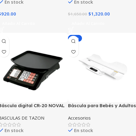
En stock
En stock
$
920.00
$
1,320.00
$
1,650.00
Añadir Al Carrito
Añadir Al Carrito
-30%
Báscula digital CR-20 NOVAL
Báscula para Bebés y Adultos
RHINO 180 KG BABEPE-180
BASCULAS DE TAZON
Accesorios
En stock
En stock